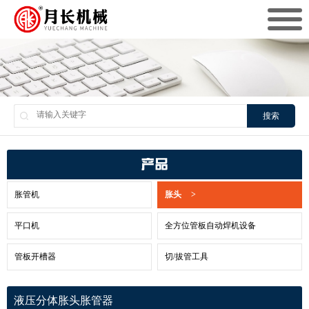
搜索
产品
胀管机
胀头
>
平口机
全方位管板自动焊机设备
管板开槽器
切/拔管工具
液压分体胀头胀管器