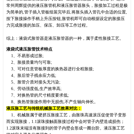
常州周辉提供的液压胀管机和液压胀管器胀头，胀接加工过程是极
为简单的,管子插入管板组装完毕后,将胀头插入管孔中合适的位置,
按下胀接操作手柄上升压按钮,胀管机即可自动根据设定的胀接压
力完成胀接的加压、保压、卸压等工作过程。
综上：液袋式胀管器是液压胀管器的一种，属于柔性胀接工艺。
液袋式液压胀管技术特点
1、不易形成过胀;
2、胀接质量均匀可靠;
3、可对任意管板厚度的换热器进行全程胀接;
4、胀后管子残余应力低;
5、胀管介质对接头无污染;
6、劳动强度低,生产效率高;
7、对换热管的尺寸精度要求低;
8、换热管胀接作用中无损伤,不产生轴向伸长。
液压胀工艺与传统机械胀工艺效果对比：
1、机械胀属于硬挤压胀接工艺，由胀珠高速滚压促使管子变形
而实现胀接，1.1滚珠接触面胀接过程中会对管子内壁造成损伤；
1.2滚珠末端没有胀接到的管子内壁会形成一圈台阶。液压胀工艺