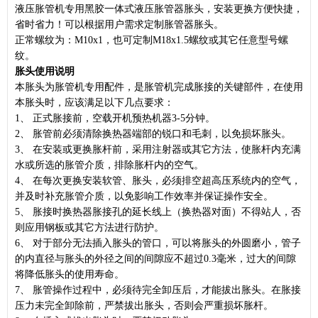
液压
胀管机
专用黑胶一体式液压胀管器胀头，安装更换方便快捷，
省时省力！可以根据用户需求定制胀管器胀头。
正常螺纹为：M10x1，也可定制M18x1.5螺纹或其它任意型号螺
纹。
胀头使用说明
本胀头为
胀管机
专用配件，是
胀管机
完成胀接的关键部件，在使用
本胀头时，应该满足以下几点要求：
1、 正式胀接前，空载开机预热机器3-5分钟。
2、 胀管前必须清除换热器端部的锐口和毛刺，以免损坏胀头。
3、 在安装或更换胀杆前，采用注射器或其它方法，使胀杆内充满
水或所选的胀管介质，排除胀杆内的空气。
4、 在每次更换安装软管、胀头，必须排空超高压系统内的空气，
并及时补充胀管介质，以免影响工作效率并保证操作安全。
5、 胀接时换热器胀接孔的延长线上（换热器对面）不得站人，否
则应用钢板或其它方法进行防护。
6、 对于部分无法插入胀头的管口，可以将胀头的外圆磨小，管子
的内直径与胀头的外径之间的间隙应不超过0.3毫米，过大的间隙
将降低胀头的使用寿命。
7、 胀管操作过程中，必须待完全卸压后，才能拔出胀头。在胀接
压力未完全卸除前，严禁拔出胀头，否则会严重损坏胀杆。