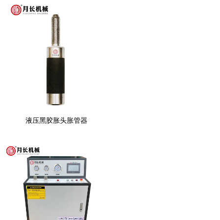
液压黑胶胀头胀管器