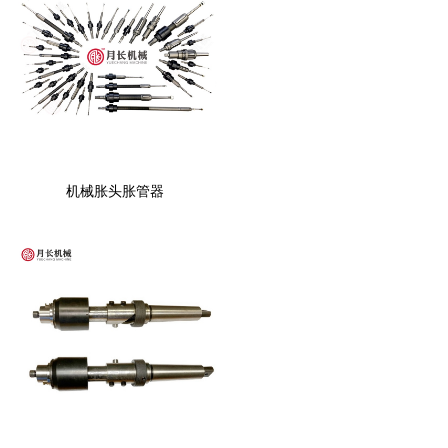
机械胀头胀管器