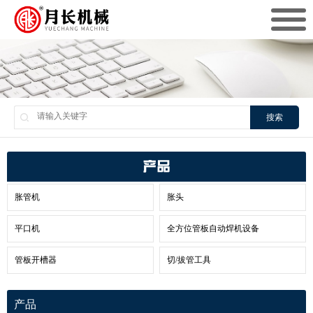
搜索
产品
胀管机
胀头
平口机
全方位管板自动焊机设备
管板开槽器
切/拔管工具
产品