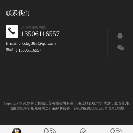
联系我们
24小时服务热线
13506116557
kxbg365@qq.com
E-mail：
手机：13506116557
Copyright © 2020 月长机械江苏有限公司专注于:
液压胀管机
,
常州周辉
，
胀管器
,
电
动胀管机
等
管板胀接
周边产品销售服务
苏ICP备2020061295号
XML地图